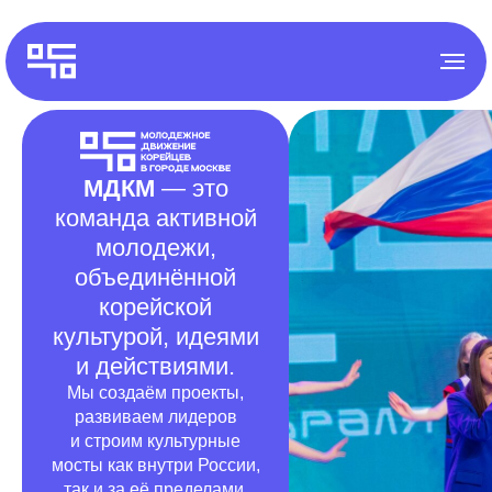
воло
250+
МДКМ
— это
команда активной
молодежи,
объединённой
корейской
культурой, идеями
и действиями.
Мы создаём проекты,
развиваем лидеров
и строим культурные
мосты как внутри России,
так и за её пределами.