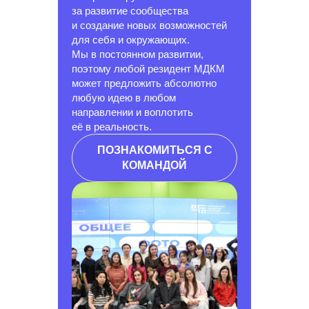
за развитие сообщества
и создание новых возможностей
для себя и окружающих.
Мы в постоянном развитии,
поэтому любой резидент МДКМ
может предложить абсолютно
любую идею в любом
направлении и воплотить
её в реальность.
ПОЗНАКОМИТЬСЯ С
КОМАНДОЙ