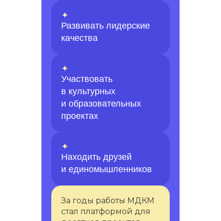
✦
Развивать лидерские
качества
✦
Участвовать
в культурных
и образовательных
проектах
✦
Находить друзей
и единомышленников
За годы работы МДКМ
стал платформой для