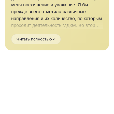
меня восхищение и уважение. Я бы
прежде всего отметила различные
направления и их количество, по которым
проходит деятельность МДКМ. Во-вторых,
я бы хотела отметить очень высокую
планку, которую берут ребята. Все, что
Читать полностью
они не делают, они делают на
высочайшем уровне. И присутствуя на
мероприятиях, когда руководство делится
своими будущими планами, ёу меня
замирает сердце. И я думаю, это же так
непросто. Получится или нет у ребят. А у
них все получается. МДКМ все по плечу.
Руководство МДКМ — это люди высокой
внутренней культуры. Они несут эту
внутреннюю культуру во всё российское