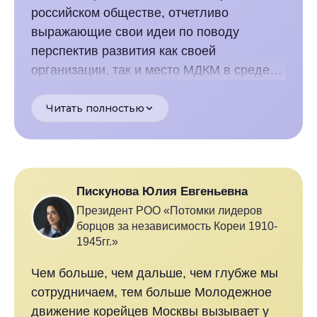
российском обществе, отчетливо
выражающие свои идеи по поводу
перспектив развития как своей
организации, так и место МДКМ в среде
московской молодежи и российской
молодежи. Их заряженность на
Читать полностью
перспективу вызывает уважение. То, что
демонстрирует нам МДКМ, это тот образ,
которому должны стремиться в своей
работе остальные молодежные
Пискунова Юлия Евгеньевна
организации.»
Президент РОО «Потомки лидеров
борцов за независимость Кореи 1910-
1945гг.»
Чем больше, чем дальше, чем глубже мы
сотрудничаем, тем больше Молодежное
движение корейцев Москвы вызывает у